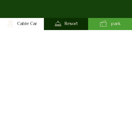
Cable Car
Resort
park