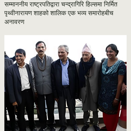
सम्माननीय राष्ट्रपतिद्वारा चन्द्रागिरि हिल्समा निर्मित
पृथ्वीनारायण शाहको शालिक एक भव्य समारोहबीच
अनावरण